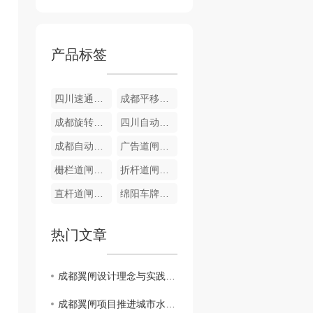
产品标签
四川速通门RXC-ST140P
成都平移闸RXC-P120B
成都旋转闸RXC-Q90-1
四川自动广告门
成都自动广告门
广告道闸RXC-D104
栅栏道闸RXC-D103
折杆道闸RXC-D102
直杆道闸RXC-D101
绵阳车牌识别系统RXC-CP4
热门文章
成都翼闸设计理念与实践探索
成都翼闸项目推进城市水资源管理现代化