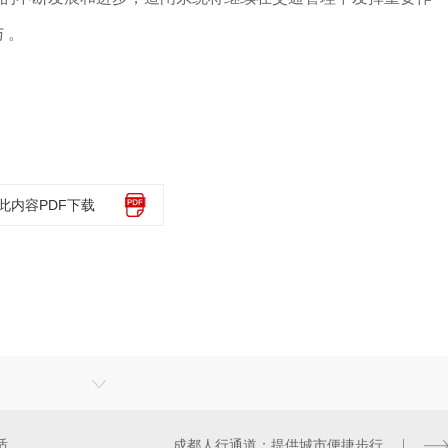
 。
此内容PDF下载
成都人行通道设计创新：打造舒适步行环境
成都人行通道：提供城市便捷步行体验