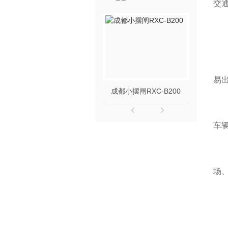
交
易
成都小摆闸RXC-B200
成都
车
场