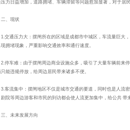
通压力日益增加，道路拥堵、车辆滞留等问题愈加显著，对于居
二、现状
1.交通压力大：摆闸所在的区域是成都市中城区，车流量巨大
出现拥堵现象，严重影响交通效率和通行速度。
摆闸RXC-B380
四川摆闸RXC-B120H
绵阳摆闸RXC
2.停车难：由于摆闸周边商业设施众多，吸引了大量车辆前来
辆只能违规停放，给周边居民带来诸多不便。
3.客流集中：摆闸地区不仅是城市交通的要道，同时也是人流
、剧院等周边游客和市民的到访都会使人流更加集中，给公共 带
三、未来发展方向