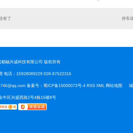
没有了
停车
t © 成都融兴诚科技有限公司 版权所有
话：15928089229 028-87522316
城
746@qq.com 备案号：
蜀ICP备15000073号-4
RSS
XML
网站地图
城
市
牛区兴盛西路2号4栋15楼8号
分
站