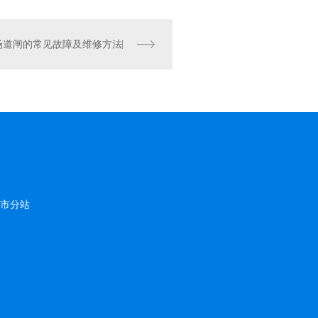
场道闸的常见故障及维修方法
市分站
四
川
成
都