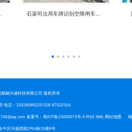
人脸识别系统
石渠司法局车牌识别空降闸车牌识别系统
t © 成都融兴诚科技有限公司 版权所有
话：15928089229 028-87522316
城
746@qq.com 备案号：
蜀ICP备15000073号-4
RSS
XML
网站地图
城
市
牛区兴盛西路2号4栋15楼8号