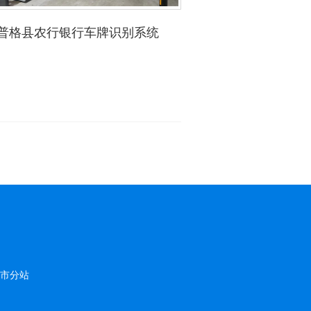
普格县农行银行车牌识别系统
宜宾医药健康
市分站
四