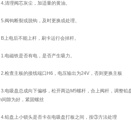
4.清理阀芯灰尘，加适量的黄油。
5.阀钩断裂或脱钩，及时更换或处理。
B上电后不能上杆，刷卡运行会掉杆。
1.电磁铁是否有电，是否产生吸力。
2.检查主板的接线端口H6，电压输出为24V，否则更换主板
3.电吸盘总成向下偏移，松开两边M5螺杆，合上阀杆，调整铅盘
mm间隙为好，紧固螺丝
4.铅盘上小锁头是否卡在电吸盘打板之间，按③方法处理