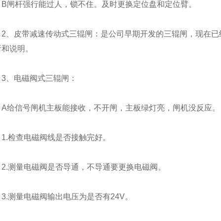
B闸杆强行能过人，锁不住。及时更换定位盘和定位臂。
2、皮带减速传动式三辊闸：是公司早期开发的三辊闸，现在已
析和说明。
3、电磁阀式三辊闸：
A给信号闸机主板能接收，不开闸，主板绿灯亮，闸机没反应。
1.检查电磁阀线是否接触完好。
2.测量电磁阀是否导通，不导通要更换电磁阀。
3.测量电磁阀输出电压为是否有24V。