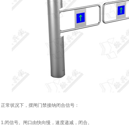
摆闸RXC-B380
四川摆闸RXC-B120H
绵阳摆闸RXC
正常状况下，摆闸门禁接纳闭合信号：
1.闭信号。闸口由快向慢，速度递减，闭合。