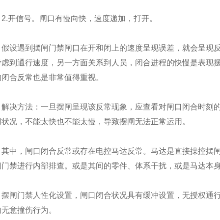
2.开信号。闸口有慢向快，速度递加，打开。
假设遇到摆闸门禁闸口在开和闭上的速度呈现误差，就会呈现
考虑到通行速度，另一方面关系到人员，闭合进程的快慢是表现
的闭合反常也是非常值得重视。
解决方法：一旦摆闸呈现该反常现象，应查看对闸口闭合时刻
用状况，不能太快也不能太慢，导致摆闸无法正常运用。
其中，闸口闭合反常或存在电控马达反常。马达是直接操控摆
闸门禁进行内部排查。或是其间的零件、体系干扰，或是马达本
摆闸门禁人性化设置，闸口闭合状况具有缓冲设置，无授权通
的无意撞伤行为。