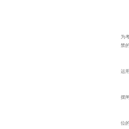
为
禁
运
摆
位