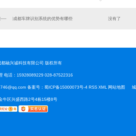
成都车牌识别系统的优势有哪些
没有了
t © 成都融兴诚科技有限公司 版权所有
话：15928089229 028-87522316
城
746@qq.com 备案号：
蜀ICP备15000073号-4
RSS
XML
网站地图
城
市
牛区兴盛西路2号4栋15楼8号
分
站