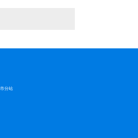
市分站
四
川
成
都