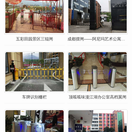
五彩田园景区三辊闸
成都摆闸——阿尼玛艺术公寓无刷防撞摆闸人脸
车牌识别栅栏
顶呱呱味漫江湖办公室高档翼闸