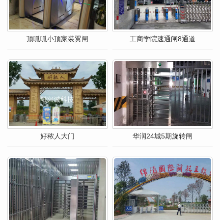
顶呱呱小顶家装翼闸
工商学院速通闸8通道
好秾人大门
华润24城5期旋转闸